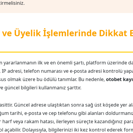
irmelisiniz.
 ve Üyelik İşlemlerinde Dikkat 
yararlanmanın ilk ve en önemli şartı, platform üzerinde da
IP adresi, telefon numarası ve e-posta adresi kontrolü yapa
sus olmak üzere bu ödülü tanımlar. Bu nedenle,
otobet kayı
 güncel bilgileri kullanmanız şarttır.
asittir. Güncel adrese ulaştıktan sonra sağ üst köşede yer 
ğum tarihi, e-posta ve cep telefonu gibi alanları doldurmanız
 harf veya rakam hatası, ilerleyen süreçte kazandığınız par
açabilir. Dolayısıyla, bilgilerinizi iki kez kontrol ederek f