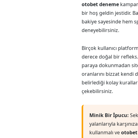
otobet deneme
kampany
bir hoş geldin jestidir. 
bakiye sayesinde hem sp
deneyebilirsiniz.
Birçok kullanıcı platfo
derece doğal bir reflek
paraya dokunmadan siteni
oranlarını bizzat kendi 
belirlediği kolay kurall
çekebilirsiniz.
Minik Bir İpucu:
Sek
yalanlarıyla karşınız
kullanmalı ve
otobe