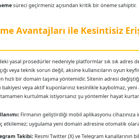
eneme
süreci geçirmeniz açısından kritik bir öneme sahiptir.
e Avantajları ile Kesintisiz Eri
zdeki yasal prosedürler nedeniyle platformlar sık sık adre
 açığı veya teknik sorun değil, aksine kullanıcıların oyun key
len hızlı bir domain taşıma yöntemidir. Sitenin adresi değişti
u
bakiyesi veya aktif kuponlarınız kesinlikle kaybolmaz, yeni a
tamamen kurtulmak istiyorsanız şu yöntemler hayat kurtar
llanımı:
Firmanın geliştirdiği mobil aplikasyonu cihazınıza 
hiç etkilemez; uygulama yeni domain adresine otomatik olara
egram Takibi:
Resmi Twitter (X) ve Telegram kanallarının bi