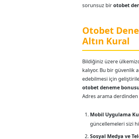
sorunsuz bir
otobet d
Otobet Denem
Altın Kural
Bildiğiniz üzere ülkemi
kalıyor. Bu bir güvenlik
edebilmesi için geliştiri
otobet deneme bonus
Adres arama derdinden 
Mobil Uygulama Ku
güncellemeleri sizi 
Sosyal Medya ve Tel