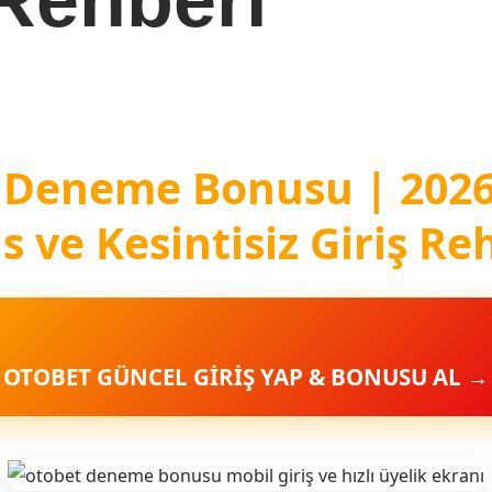
 Rehberi
 Deneme Bonusu | 2026 
s ve Kesintisiz Giriş Re
OTOBET GÜNCEL GİRİŞ YAP & BONUSU AL →