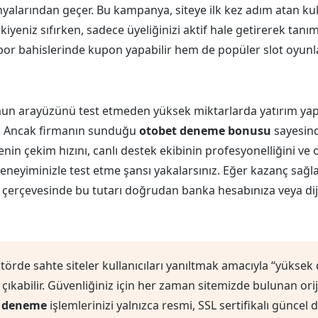
alarından geçer. Bu kampanya, siteye ilk kez adım atan kull
Bakiyeniz sıfırken, sadece üyeliğinizi aktif hale getirerek tanı
or bahislerinde kupon yapabilir hem de popüler slot oyunla
rmun arayüzünü test etmeden yüksek miktarlarda yatırım ya
s. Ancak firmanın sunduğu
otobet deneme bonusu
sayesind
n çekim hızını, canlı destek ekibinin profesyonelliğini ve o
deneyiminizle test etme şansı yakalarsınız. Eğer kazanç sağla
ar çerçevesinde bu tutarı doğrudan banka hesabınıza veya dij
törde sahte siteler kullanıcıları yanıltmak amacıyla “yüks
a çıkabilir. Güvenliğiniz için her zaman sitemizde bulunan ori
t deneme
işlemlerinizi yalnızca resmi, SSL sertifikalı güncel