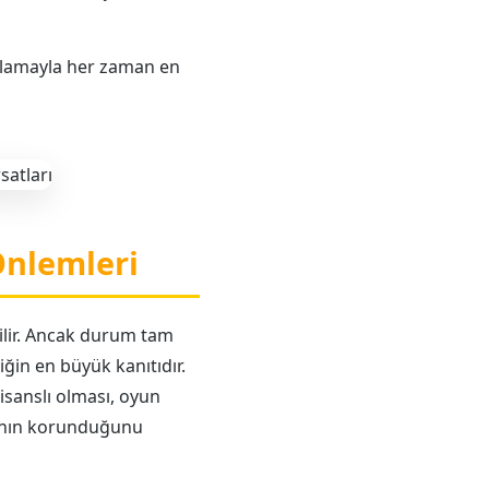
tıklamayla her zaman en
Önlemleri
bilir. Ancak durum tam
iğin en büyük kanıtıdır.
Lisanslı olması, oyun
arının korunduğunu