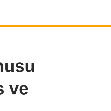
nusu
s ve