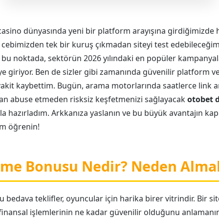
casino dünyasında yeni bir platform arayışına girdiğimizde 
ki cebimizden tek bir kuruş çıkmadan siteyi test edebileceği
 bu noktada, sektörün 2026 yılındaki en popüler kampanyal
ye giriyor. Ben de sizler gibi zamanında güvenilir platform ve
akit kaybettim. Bugün, arama motorlarında saatlerce link 
tan abuse etmeden risksiz keşfetmenizi sağlayacak
otobet
la hazırladım. Arkkanıza yaslanın ve bu büyük avantajın kapıl
ım öğrenin!
me Bonusu Nedir? Neden Almal
bedava teklifler, oyuncular için harika birer vitrindir. Bir sit
e finansal işlemlerinin ne kadar güvenilir olduğunu anlamanı