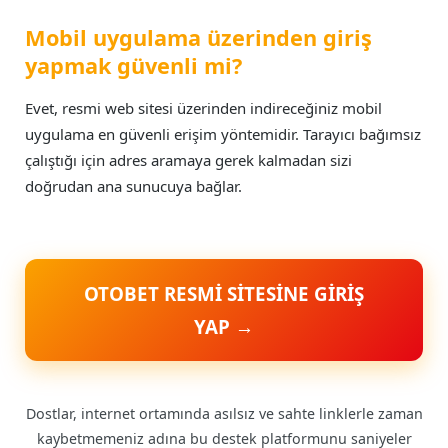
Mobil uygulama üzerinden giriş
yapmak güvenli mi?
Evet, resmi web sitesi üzerinden indireceğiniz mobil
uygulama en güvenli erişim yöntemidir. Tarayıcı bağımsız
çalıştığı için adres aramaya gerek kalmadan sizi
doğrudan ana sunucuya bağlar.
OTOBET RESMİ SİTESİNE GİRİŞ
YAP →
Dostlar, internet ortamında asılsız ve sahte linklerle zaman
kaybetmemeniz adına bu destek platformunu saniyeler