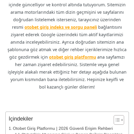
içinde güncelliyor ve kontrol altında tutuyorum. Sitemizin
arama motorlarındaki tüm dizin geçmişini ve sayfalarını
doğrudan listelemek isterseniz, tarayıcınız üzerinden
resmi
otobet giriş indeks ve sorgu paneli
bağlantısını
ziyaret ederek Google üzerindeki tüm aktif kayıtlarimizi
anında inceleyebilirsiniz. Ayrıca doğrudan sitemizin ana
şablonuna göz atmak ve diğer rehber içeriklerimize hızlıca
göz gezdirmek için
otobet giriş platformu
ana sayfamızı
her zaman ziyaret edebilirsiniz. Sistemle veya genel
işleyişle alakalı merak ettiğiniz her detayı aşağıda bulunan
yorum kısmından bana iletebilirsiniz. Hepinize keyifli ve
bol kazançlı günler dilerim!
İçindekiler
Otobet Giriş Platformu | 2026 Güvenli Erişim Rehberi