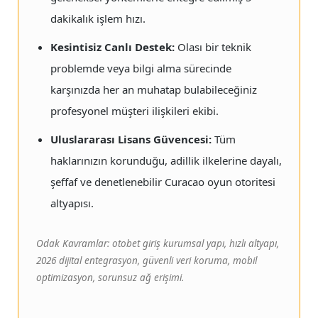
dakikalık işlem hızı.
Kesintisiz Canlı Destek:
Olası bir teknik
problemde veya bilgi alma sürecinde
karşınızda her an muhatap bulabileceğiniz
profesyonel müşteri ilişkileri ekibi.
Uluslararası Lisans Güvencesi:
Tüm
haklarınızın korunduğu, adillik ilkelerine dayalı,
şeffaf ve denetlenebilir Curacao oyun otoritesi
altyapısı.
Odak Kavramlar: otobet giriş kurumsal yapı, hızlı altyapı,
2026 dijital entegrasyon, güvenli veri koruma, mobil
optimizasyon, sorunsuz ağ erişimi.