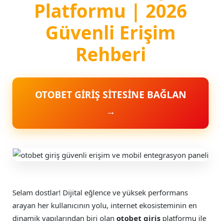
Platformu | 2026
Güvenli Erişim
Rehberi
OTOBET GİRİŞ SİTESİNE BAĞLAN
→
Selam dostlar! Dijital eğlence ve yüksek performans
arayan her kullanıcının yolu, internet ekosisteminin en
dinamik yapılarından biri olan
otobet giriş
platformu ile