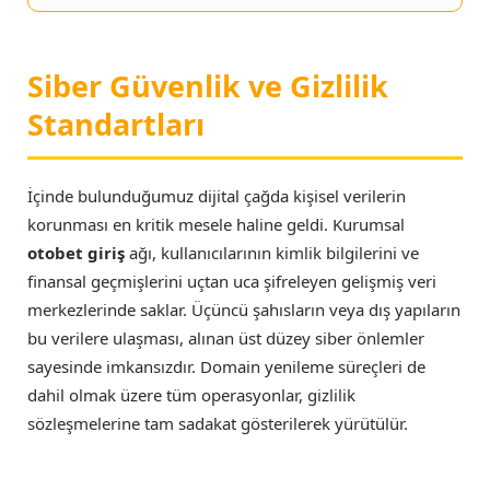
Siber Güvenlik ve Gizlilik
Standartları
İçinde bulunduğumuz dijital çağda kişisel verilerin
korunması en kritik mesele haline geldi. Kurumsal
otobet giriş
ağı, kullanıcılarının kimlik bilgilerini ve
finansal geçmişlerini uçtan uca şifreleyen gelişmiş veri
merkezlerinde saklar. Üçüncü şahısların veya dış yapıların
bu verilere ulaşması, alınan üst düzey siber önlemler
sayesinde imkansızdır. Domain yenileme süreçleri de
dahil olmak üzere tüm operasyonlar, gizlilik
sözleşmelerine tam sadakat gösterilerek yürütülür.