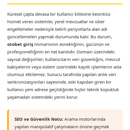
Küresel çapta devasa bir kullanıcı kitlesine kesintisiz
hizmet veren sistemler, yerel mevzuatlar ve siber
engellemeler nedeniyle belirli periyotlarla alan adı
güncellemeleri yapmak durumunda kalır. Bu durum,
otobet giriş
mimarisinin esnekliğinin, gücünün ve
profesyonelliğinin en net kanıtıdır. Domain üzerindeki
sayısal değişimler; kullanıcıların veri güvenliğini, mevcut
bakiyelerini veya sistem üzerindeki kayıtlı işlemlerini asla
olumsuz etkilemez. Sunucu tarafında yapılan anlık veri
senkronizasyonları sayesinde, eski kapıdan giren bir
kullanıcı yeni adrese geçildiğinde hiçbir teknik kopukluk
yaşamadan sistemdeki yerini korur.
SEO ve Güvenlik Notu:
Arama motorlarında
yapılan manipülatif çalışmaların önüne geçmek