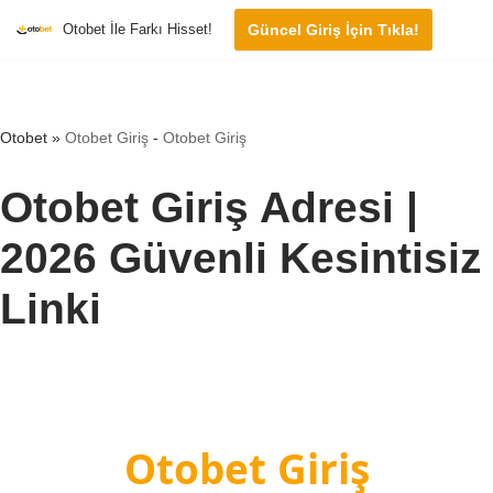
Güncel Giriş İçin Tıkla!
Otobet İle Farkı Hisset!
İçeriğe
geç
Otobet »
Otobet Giriş
-
Otobet Giriş
Otobet Giriş Adresi |
2026 Güvenli Kesintisiz
Linki
Otobet Giriş